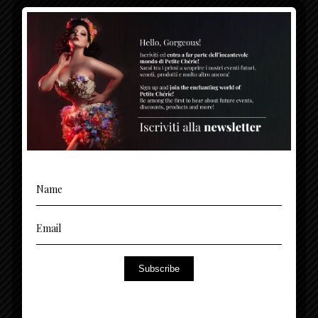
CONTATTI
(+39) 3494378699 - 376 1365 767
Sede Legale - Milano: + 39 02 00684503
inquires@petitecherie.net
Via Monte Napoleone, 8 - 20121 Milano (MI)
Entra a far parte dell’esclusiva community di
Subscribe
NEWSLETTER