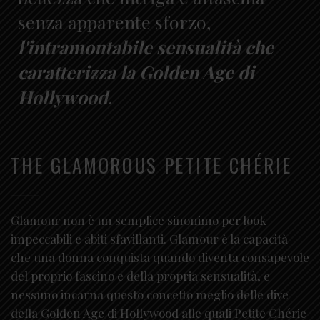
senza apparente sforzo,
l'intramontabile sensualità che
caratterizza la Golden Age di
Hollywood
.
THE GLAMOROUS PETITE CHÉRIE
Glamour non è un semplice sinonimo per look
impeccabili e abiti sfavillanti. Glamour è la capacità
che una donna conquista quando diventa consapevole
del proprio fascino e della propria sensualità, e
nessuno incarna questo concetto meglio delle dive
della Golden Age di Hollywood alle quali Petite Chérie