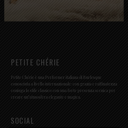
PETITE CHÉRIE
Petite Chérie è una Performer italiana di Burlesque
conosciuta a livello internazionale: con grazia e raffinatezza
coniuga lo stile classico con una forte presenza scenica per
creare un’atmosfera elegante e magica.
SOCIAL