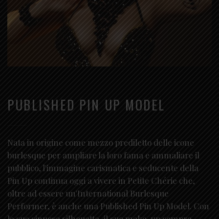
PUBLISHED PIN UP MODEL
Nata in origine come mezzo prediletto delle icone
burlesque per ampliare la loro fama e ammaliare il
pubblico, l'immagine carismatica e seducente della
Pin Up continua oggi a vivere in Petite Chérie che,
oltre ad essere un'International Burlesque
Performer, è anche una Published Pin Up Model. Con
la sua sinuosa silhouette, il suo make-up sempre