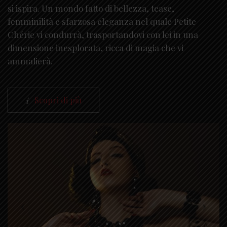
si ispira. Un mondo fatto di bellezza, tease,
femminilità e sfarzosa eleganza nel quale Petite
Chérie vi condurrà, trasportandovi con lei in una
dimensione inesplorata, ricca di magia che vi
ammalierà.
Scopri di più