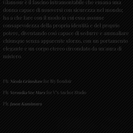
Glamour è il fascino intramontabile che emana una
donna capace di muoversi con sicurezza nel mondo;
ha a che fare con il modo in cui essa assume
consapevolezza della propria identità e del proprio
potere, diventando così capace di sedurre e ammaliare
chiunque senza apparente sforzo, con un portamento
elegante e un corpo etereo circondato da un'aura di
mistero.
Ph:
Nicola Grimshaw
for My Boudoir
Ph:
Veronika Vee Marx
for V’s Anchor Studio
Ph:
Jason Kamimura