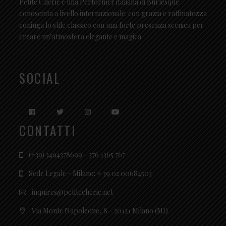
Petite Chérie è una Performer italiana di Burlesque
conosciuta a livello internazionale: con grazia e raffinatezza
coniuga lo stile classico con una forte presenza scenica per
creare un’atmosfera elegante e magica.
SOCIAL
CONTATTI
(+39) 3494378699 - 376 1365 767
Sede Legale - Milano: + 39 02 00684503
inquires@petitecherie.net
Via Monte Napoleone, 8 - 20121 Milano (MI)