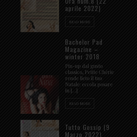
Ora num.8 (22
aprile 2022)
READ MORE
Bachelor Pad
Magazine –
winter 2018
Pin-up dal gusto
classico, Petite Chérie
rende lieto il tuo
Natale: eccola posare
in […]
READ MORE
Tutto Gossip (9
Marzo 2022)