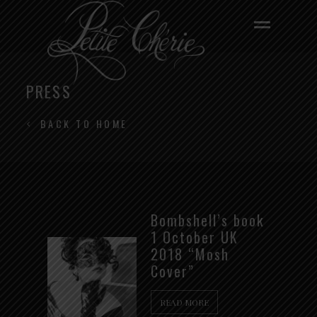
PRESS
BACK TO HOME
Bombshell’s book
1 October UK
2018 “Mosh
Cover”
READ MORE