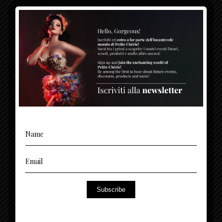
CONTATTI
(+39) 3494378699 - 376 1365 767
Sede Legale - Milano: + 39 02 00684503
inquires@petitecherie.net
Via Monte Napoleone, 8 - 20121 Milano (MI)
Entra a far parte dell’esclusiva community di
Subscribe
NEWSLETTER