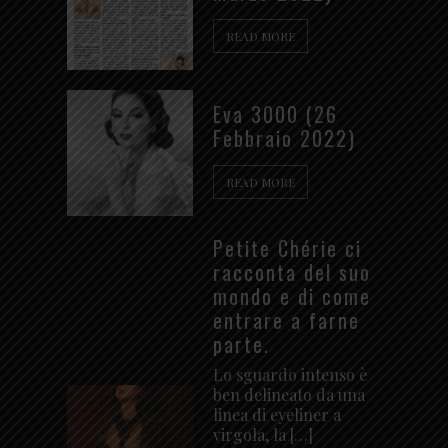
READ MORE
Eva 3000 (26
Febbraio 2022)
READ MORE
Petite Chérie ci
racconta del suo
mondo e di come
entrare a farne
parte.
Lo sguardo intenso è
ben delineato da una
linea di eyeliner a
virgola, la […]