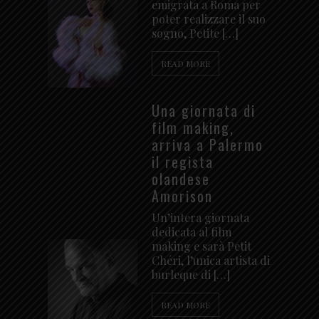
emigrata a Roma per
poter realizzare il suo
sogno, Petite […]
READ MORE
Una giornata di
film making,
arriva a Palermo
il regista
olandese
Amorison
Un’intera giornata
dedicata al film
making e sarà Petit
Chéri, l’unica artista di
burleque di […]
READ MORE