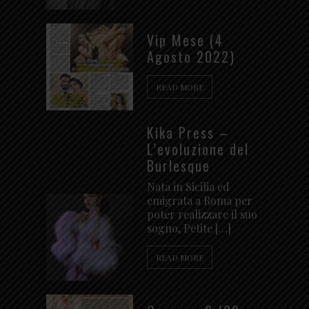
Vip Mese (4
Agosto 2022)
READ MORE
Kika Press –
L’evoluzione del
Burlesque
Nata in Sicilia ed
emigrata a Roma per
poter realizzare il suo
sogno, Petite […]
READ MORE