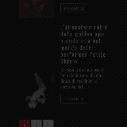
READ MORE
L’atmosfera rétro
della golden age
prende vita nel
mondo della
performer Petite
Chérie.
Lo sguardo intenso è
ben delineato da una
linea di eyeliner a
virgola, la […]
READ MORE
1
2