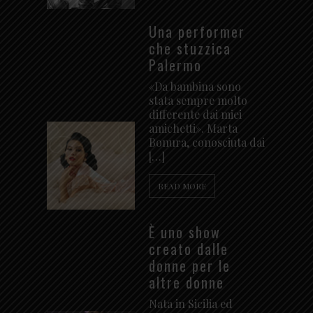
Una performer
che stuzzica
Palermo
«Da bambina sono
stata sempre molto
differente dai miei
amichetti». Marta
Bonura, conosciuta dai
[…]
READ MORE
È uno show
creato dalle
donne per le
altre donne
Nata in Sicilia ed