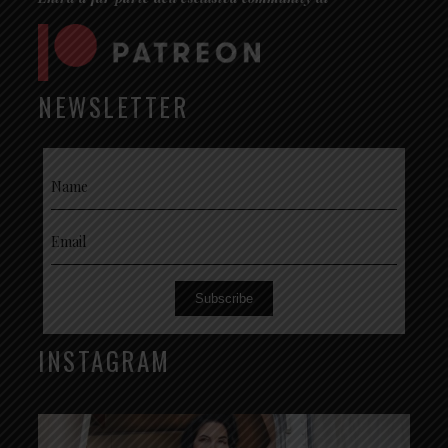
Ha posato per diversi fotografi di fama
internazionale e in molte occasioni la sua
immagine è stata pubblicata in copertine di
magazines nazionali ed esteri (Burlesque-
NEWSLETTER
Zine, BombShell, Delicious Dolls, Retro
Lovely ecc…).
Fra i suoi numerosi act figura un classico del
Burlesque, e Glass Show, rivisitato con un suo
stile personalissimo.
L’ispirazione glamour e la forte somiglianza
in versione mini riconducono immediatamente
lo spettatore alla sfavillante presenza
Subscribe
dell’icona Burlesque per antonomasia: Dita
Von Teese.
INSTAGRAM
Al momento, Petite Chérie sta lavorando al
suo primo libro, un testo auto-bio-
fotografico di grande intensità espressiva,
nonché alla creazione di una speciale