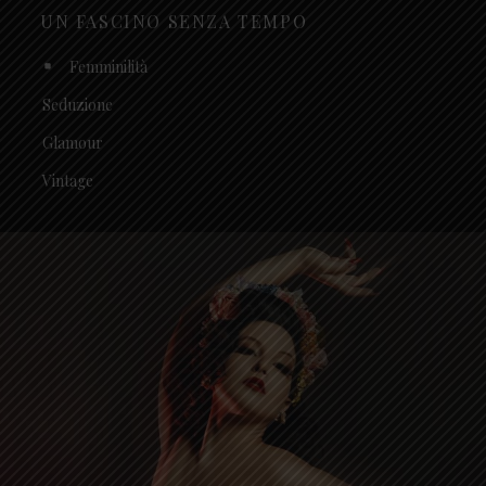
UN FASCINO SENZA TEMPO
Femminilità
Seduzione
Glamour
Vintage