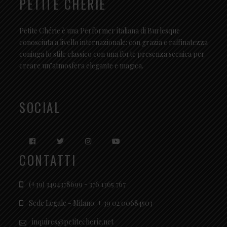
PETITE CHÉRIE
Petite Chérie è una Performer italiana di Burlesque
conosciuta a livello internazionale: con grazia e raffinatezza
coniuga lo stile classico con una forte presenza scenica per
creare un’atmosfera elegante e magica.
SOCIAL
CONTATTI
(+39) 3494378699 - 376 1365 767
Sede Legale - Milano: + 39 02 00684503
inquires@petitecherie.net