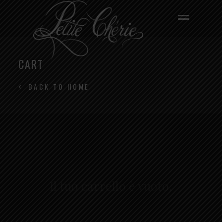
CART
BACK TO HOME
Il tuo carrello è vuoto.