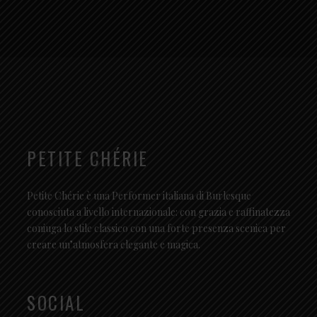
PETITE CHÉRIE
Petite Chérie è una Performer italiana di Burlesque
conosciuta a livello internazionale: con grazia e raffinatezza
coniuga lo stile classico con una forte presenza scenica per
creare un’atmosfera elegante e magica.
SOCIAL