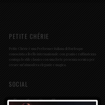
PETITE CHÉRIE
Petite Chérie è una Performer italiana di Burlesque
conosciuta a livello internazionale: con grazia e raffinatezza
coniuga lo stile classico con una forte presenza scenica per
creare un’atmosfera elegante e magica.
SOCIAL