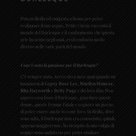
Nata in Sicilia ed emigrata a Roma per poter
realizzare il suo sogno, Petite Chérie racconta il
mondo del Burlesque e il cambiamento che questa
arte ha avuto negli anni, evolvendosi in modo
diverso nelle varie parti del mondo.
Com’è nata la passione per il Burlesque?
C’è sempre stata. Avevo circa nove anni quando mi
innamorai di
Gypsy Rose Lee
,
Marilyn Monroe
,
Rita Hayworth
e
Betty Page
e dei loro film. Non
sapevo cosa fosse il Burlesque, guardavo queste
donne, queste Femme Fatale e sognavo un giorno
di poter essere anche io come loro. In Sicilia, dove
sono nata, il Burlesque non era conosciuto; quindi,
appena maggiorenne, ho riempito la mia valigia di
sogni e sono andata via per poter studiare