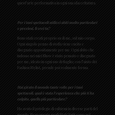
quest’arte performativa in ogni sua sfaccettatura.
Per i tuoi spettacoli utilizzi abiti molto particolari
e preziosi, li crei tu?
Sono stati creati proprio su di me, sul mio corpo.
Ogni singolo pezzo di stoffa viene cucito e
disegnato appositamente per me. Ogni abito che
indosso nei miei Show è stato pensato e disegnato
per me, ideato in ogni suo dettaglio; con l’aiuto dei
Fashion Stylist, prende poi realmente forma.
Hai girato il mondo tante volte per i tuoi
spettacoli, qual è stata l’esperienza che più ti ha
colpito, quella più particolare?
Ho avuto il privilegio di esibirmi in diverse parti del
mondo. Sicuramente negli Stati Uniti come nel