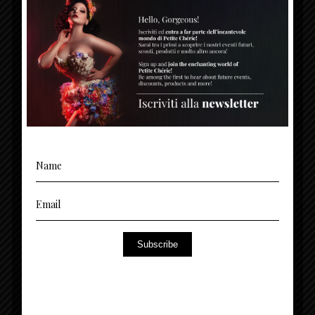
CONTATTI
(+39) 3494378699 - 376 1365 767
Sede Legale - Milano: + 39 02 00684503
inquires@petitecherie.net
Via Monte Napoleone, 8 - 20121 Milano (MI)
Entra a far parte dell’esclusiva community di
Subscribe
NEWSLETTER