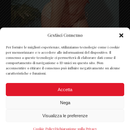
Gestisci Consenso
Segui su Instagram
Per fornire le migliori esperienze, utilizziamo tecnologie come i cookie
per memorizzare e/o accedere alle informazioni del dispositivo. Il
consenso a queste tecnologie ci permetterà di elaborare dati come il
comportamento di navigazione o ID unici su questo sito. Non
acconsentire o ritirare il consenso può influire negativamente su alcune
caratteristiche e funzioni.
Accetta
Nega
Visualizza le preferenze
© Petite Chérie 2022 P.IVA: 06980980822 -
Designed by
Webvox.it
-
Privacy Policy
Cookie Policy
Dichiarazione sulla Privacy