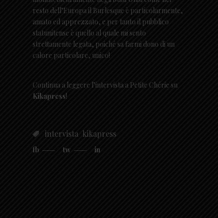
resto dell’Europa il Burlesque è particolarmente,
amato ed apprezzato, e per tanto il pubblico
statunitense è quello al quale mi sento
strettamente legata, poiché sa farmi dono di un
calore particolare, unico!
Continua a leggere l’intervista a Petite Chérie su
Kikapress
!
,
intervista
kikapress
fb
tw
in