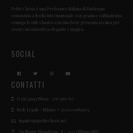
Petite Chérie è una Performer italiana di Burlesque
conosciuta a livello internazionale: con grazia e raffinatezza
coniuga lo stile classico con una forte presenza scenica per
creare un’atmosfera elegante e magica.
SOCIAL
CONTATTI
(+39) 3494378699 - 376 1365 767
Sede Legale - Milano: + 39 02 00684503
inquires@petitecherie.net
Via Monte Napoleone, 8 - 20121 Milano (MI)