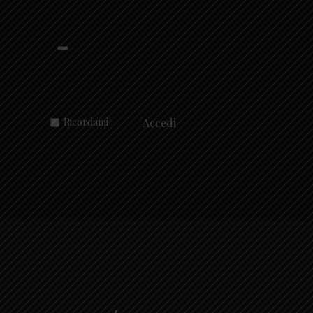
Hover or click the text box below
Ricordami
Accedi
Password dimenticata?