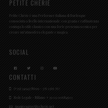
PETITE CHÉRIE
Petite Chérie è una Performer italiana di Burlesque
conosciuta a livello internazionale: con grazia e raffinatezza
coniuga lo stile classico con una forte presenza scenica per
creare un’atmosfera elegante e magica.
SOCIAL
CONTATTI
(+39) 3494378699 - 376 1365 767
Sede Legale - Milano: + 39 02 00684503
inquires@petitecherie.net