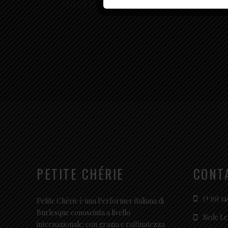
MODERN RESIDENTIAL COMPLEX
PETITE CHÉRIE
CONT
(+39) 34
Petite Chérie è una Performer italiana di
Burlesque conosciuta a livello
Sede Le
internazionale: con grazia e raffinatezza