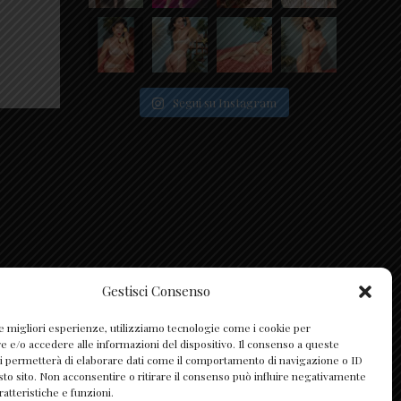
Segui su Instagram
Gestisci Consenso
le migliori esperienze, utilizziamo tecnologie come i cookie per
e/o accedere alle informazioni del dispositivo. Il consenso a queste
i permetterà di elaborare dati come il comportamento di navigazione o ID
sto sito. Non acconsentire o ritirare il consenso può influire negativamente
ratteristiche e funzioni.