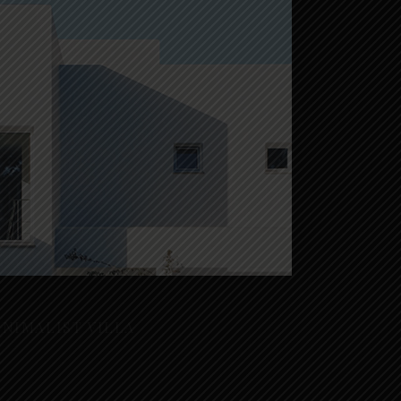
idential
INIMALIST VILLA