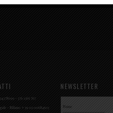
6 BADROOM HOUSE
A
ATTI
NEWSLETTER
94378699 - 376 1365 767
gale - Milano: + 39 02 00684503