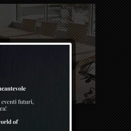
idential
A ZAGALETA