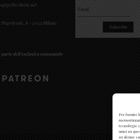
es@petitecherie.net
 Napoleone, 8 - 20121 Milano
Subscribe
r parte dell’esclusiva community
Per fornire 
memorizzare 
tecnologie c
unici su que
su alcune ca