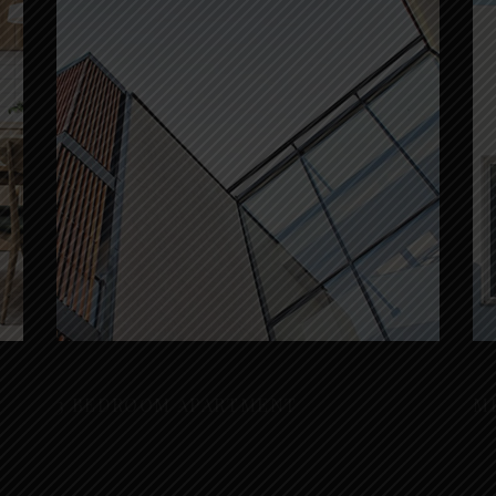
Residential
Res
3 BEDROOM APARTMENT
M