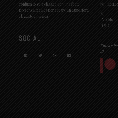
inquir
coniuga lo stile classico con una forte
presenza scenica per creare un’atmosfera
elegante e magica.
Via Monte
(MI)
SOCIAL
Entra a fa
di