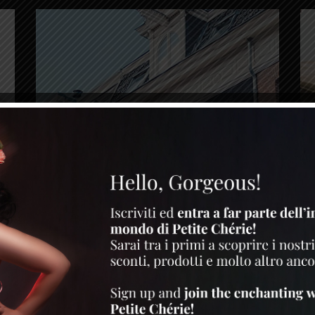
Residential
Res
CHELSEA STUDIO
L