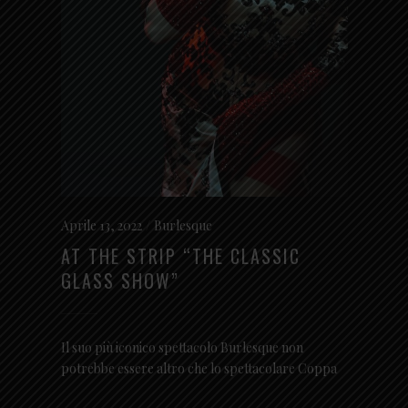
Aprile 13, 2022
Burlesque
AT THE STRIP “THE CLASSIC
GLASS SHOW”
Il suo più iconico spettacolo Burlesque non
potrebbe essere altro che lo spettacolare Coppa