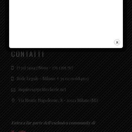
SOCIAL
CONTATTI
(+39) 3494378699 - 376 1365 767
Sede Legale - Milano: + 39 02 00684503
inquires@petitecherie.net
Via Monte Napoleone, 8 - 20121 Milano (MI)
Entra a far parte dell’esclusiva community di