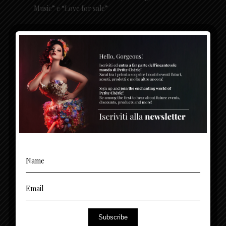
Music” e “Love for sale”
PETITE CHÉRIE
Petite Chérie è una Performer italiana di Burlesque
conosciuta a livello internazionale: con grazia e raffinatezza
coniuga lo stile classico con una forte presenza scenica per
Subscribe
creare un’atmosfera elegante e magica.