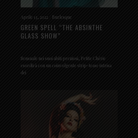
Aprile 13, 2022
Burlesque
GREEN SPELL “THE ABSINTHE
GLASS SHOW”
Sensuale nei suoi abiti preziosi, Petite Chérie
esordirà con un coinvolgente strip-tease intrisa
dei