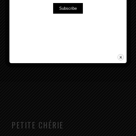
Subscribe
Sensuale nei suoi abiti preziosi, Petite Chérie
esordirà con un coinvolgente strip-tease intrisa
dei
PETITE CHÉRIE