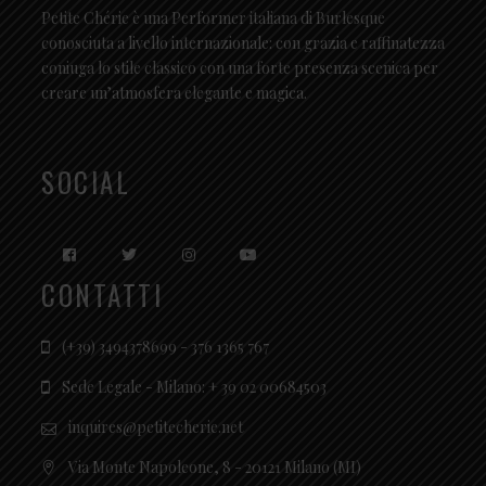
Petite Chérie è una Performer italiana di Burlesque
conosciuta a livello internazionale: con grazia e raffinatezza
coniuga lo stile classico con una forte presenza scenica per
creare un’atmosfera elegante e magica.
SOCIAL
CONTATTI
(+39) 3494378699 - 376 1365 767
Sede Legale - Milano: + 39 02 00684503
inquires@petitecherie.net
Via Monte Napoleone, 8 - 20121 Milano (MI)