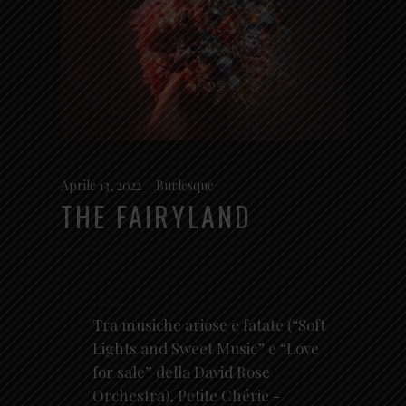
Aprile 13, 2022
Burlesque
THE FAIRYLAND
Tra musiche ariose e fatate (“Soft
Lights and Sweet Music” e “Love
for sale” della David Rose
Orchestra), Petite Chérie -