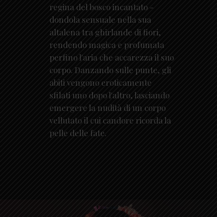
regina del bosco incantato -
dondola sensuale nella sua
altalena tra ghirlande di fiori,
rendendo magica e profumata
perfino l'aria che accarezza il suo
corpo. Danzando sulle punte, gli
abiti vengono eroticamente
sfilati uno dopo l'altro, lasciando
emergere la nudità di un corpo
vellutato il cui candore ricorda la
pelle delle fate.