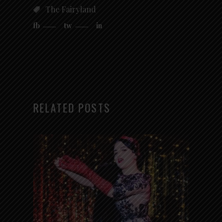
The Fairyland
fb
tw
in
RELATED POSTS