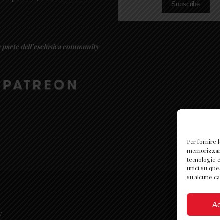
Subscribe
r parte dell’esclusiva community
Per fornire 
memorizzare 
tecnologie c
unici su que
su alcune ca
Ac
y