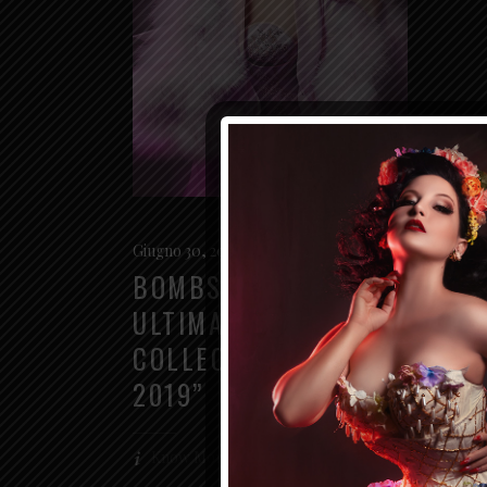
Giugno 30, 2019
Magazine
BOMBSHELL – THE
ULTIMATE
COLLECTION “JUNE
2019”
Know More