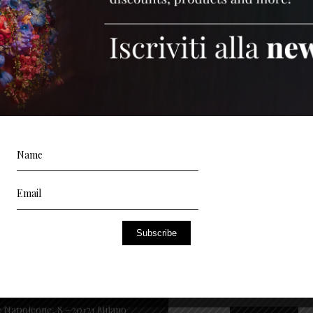
ATTI
NEWSLETTER
94378699 - 376 1365 767
Subscribe
gale - Milano: + 39 02 00684503
es@petitecherie.net
 Napoleone, 8 - 20121 Milano