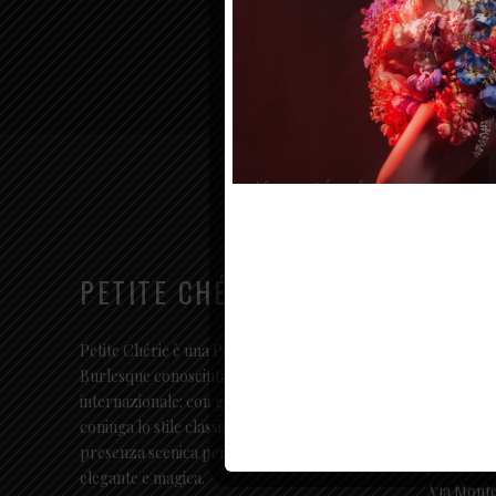
PETITE CHÉRIE
CONT
(+39) 34
Petite Chérie è una Performer italiana di
Burlesque conosciuta a livello
Sede Le
internazionale: con grazia e raffinatezza
inquir
coniuga lo stile classico con una forte
presenza scenica per creare un’atmosfera
elegante e magica.
Via Monte