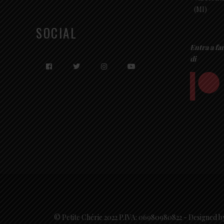
(MI)
SOCIAL
Entra a fa
di
© Petite Chérie 2022 P.IVA: 06980980822 - Designed b