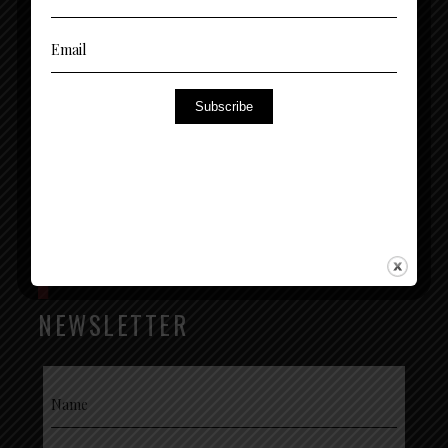
(+39) 3494378699 - 376 1365 767
Sede Legale - Milano: + 39 02 00684503
inquires@petitecherie.net
Subscribe
Via Monte Napoleone, 8 - 20121 Milano (MI)
Entra a far parte dell’esclusiva community di
NEWSLETTER