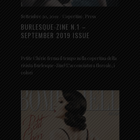
Settembre 20, 2019
Copertine
,
Press
BURLESQUE-ZINE N.1 –
SEPTEMBER 2019 ISSUE
Petite Chérie ferma il tempo nella copertina della
rivista Burlesque-Zine! L’acconciatura floreale, i
colori