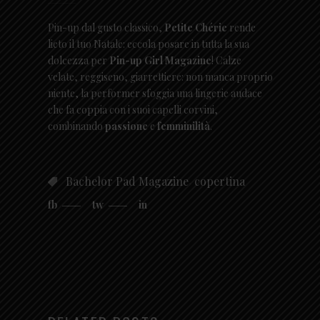
Pin-up dal gusto classico,
Petite Chérie
rende
lieto il tuo Natale: eccola posare in tutta la sua
dolcezza per
Pin-up Girl Magazine
! Calze
velate, reggiseno, giarrettiere: non manca proprio
niente, la performer sfoggia una lingerie audace
che fa coppia con i suoi capelli corvini,
combinando
passione
e
femminilità
.
,
Bachelor Pad Magazine
copertina
fb
tw
in