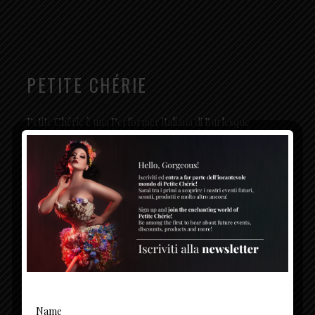
PETITE CHÉRIE
Petite Chérie è una Performer italiana di Burlesque
conosciuta a livello internazionale: con grazia e raffinatezza
coniuga lo stile classico con una forte presenza scenica per
creare un’atmosfera elegante e magica.
SOCIAL
CONTATTI