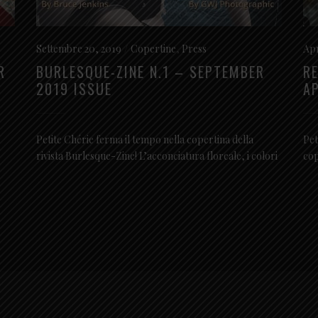
Settembre 20, 2019
Copertine
,
Press
Apr
R
BURLESQUE-ZINE N.1 – SEPTEMBER
R
2019 ISSUE
A
Petite Chérie ferma il tempo nella copertina della
Pet
rivista Burlesque-Zine! L’acconciatura floreale, i colori
cop