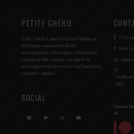
PETITE CHÉRIE
CONT
(+39) 34
Petite Chérie è una Performer italiana di
Burlesque conosciuta a livello
Sede Le
internazionale: con grazia e raffinatezza
inquir
coniuga lo stile classico con una forte
presenza scenica per creare un’atmosfera
elegante e magica.
Via Monte
(MI)
SOCIAL
Entra a fa
di