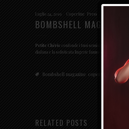
Luglio 24, 2019
Copertine
,
Press
BOMBSHELL MAGAZINE –
Petite Chérie
confonde i tuoi sensi con la sua estasian
diafana e la sofisticata lingerie fanno squadra per cr
,
Bombshell magazine
copertina
RELATED POSTS