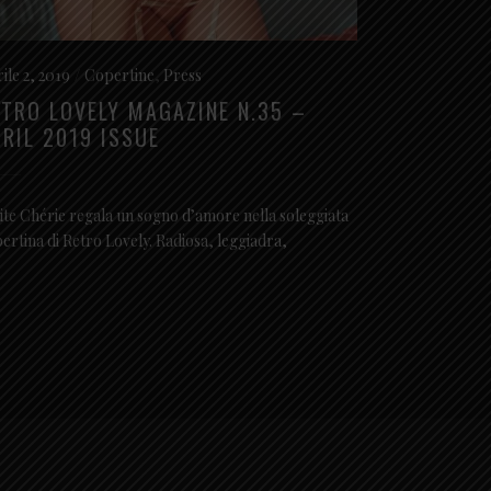
ile 2, 2019
Copertine
,
Press
ETRO LOVELY MAGAZINE N.35 –
PRIL 2019 ISSUE
ite Chérie regala un sogno d’amore nella soleggiata
ertina di Retro Lovely. Radiosa, leggiadra,