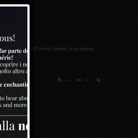
ciatura degli anni d’oro del cinema, la carnagione
fb
tw
in