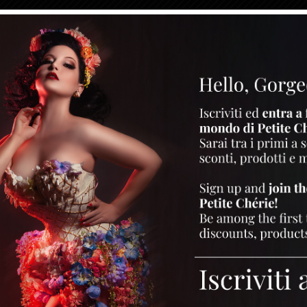
 JULY 2019 SPECIAL ISSUE
te grazia: alla rivista
Bombshell
dona pose che scottano! La tipica accon
eare un’atmosfera vintage e passionale, tutta firmata Petite Chérie.