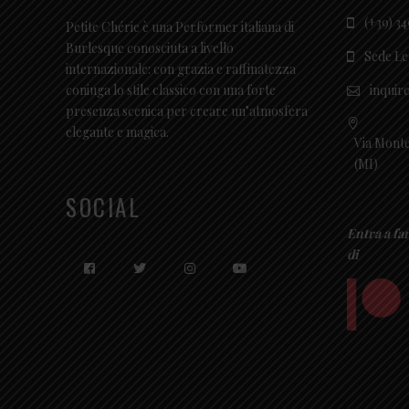
(+39) 34
Petite Chérie è una Performer italiana di
Burlesque conosciuta a livello
Sede Le
internazionale: con grazia e raffinatezza
inquir
coniuga lo stile classico con una forte
presenza scenica per creare un’atmosfera
elegante e magica.
Via Monte
(MI)
SOCIAL
Entra a fa
di