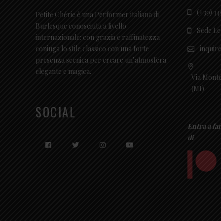
(+39) 34
Petite Chérie è una Performer italiana di
Burlesque conosciuta a livello
Sede Le
internazionale: con grazia e raffinatezza
inquir
coniuga lo stile classico con una forte
presenza scenica per creare un’atmosfera
elegante e magica.
Via Monte
(MI)
SOCIAL
Entra a fa
di