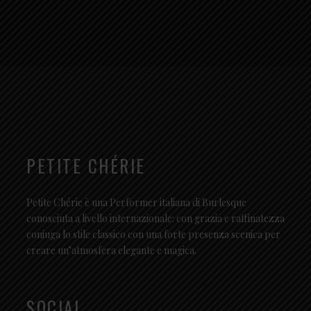
PETITE CHÉRIE
Petite Chérie è una Performer italiana di Burlesque
conosciuta a livello internazionale: con grazia e raffinatezza
coniuga lo stile classico con una forte presenza scenica per
creare un’atmosfera elegante e magica.
SOCIAL