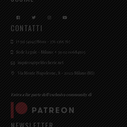
CONTATTI
(+39) 3494378699 - 376 1365 767
Sede Legale - Milano: + 39 02 00684503
inquires@petitecherie.net
Via Monte Napoleone, 8 - 20121 Milano (MI)
Entra a far parte dell’esclusiva community di
NEWSLETTER