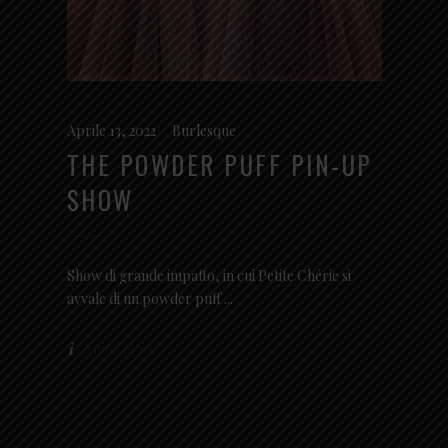
Aprile 13, 2022
Burlesque
THE POWDER PUFF PIN-UP
SHOW
Show di grande impatto, in cui Petite Chérie si
avvale di un powder puff
Know More