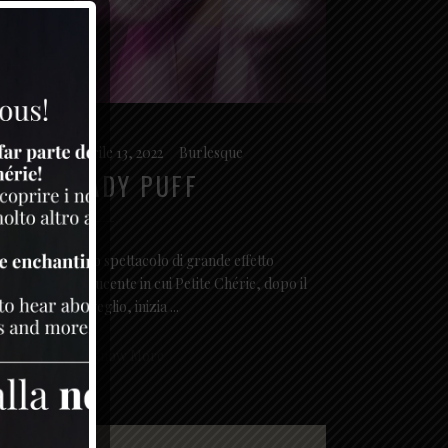
Aprile 13, 2022
Burlesque
LADY PUFF
Uno spettacolo di grande effetto
seducente in cui Petite Chérie, dopo il
risveglio, inizia
hérie
Know More