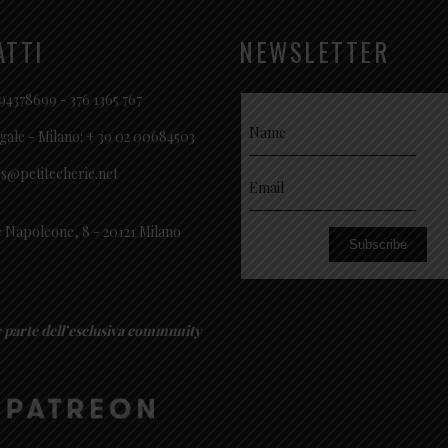
ATTI
NEWSLETTER
94378699 - 376 1365 767
gale - Milano: + 39 02 00684503
es@petitecherie.net
 Napoleone, 8 - 20121 Milano
Subscribe
r parte dell’esclusiva community