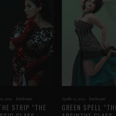
13, 2022
Burlesque
Aprile 13, 2022
Burlesque
THE STRIP “THE
GREEN SPELL “TH
SSIC GLASS
ABSINTHE GLASS