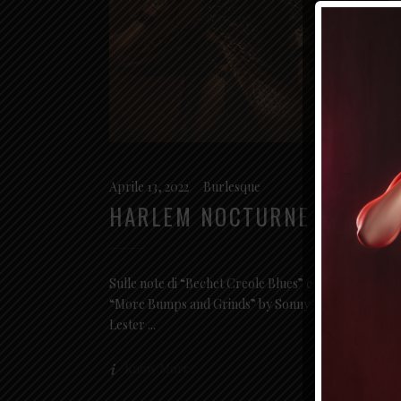
Aprile 13, 2022
Burlesque
HARLEM NOCTURNE
Aprile 
LA 
Sulle note di “Bechet Creole Blues” e
“More Bumps and Grinds” by Sonny
Sulle c
Lester
en ros
e “Sm
Know More
Kno