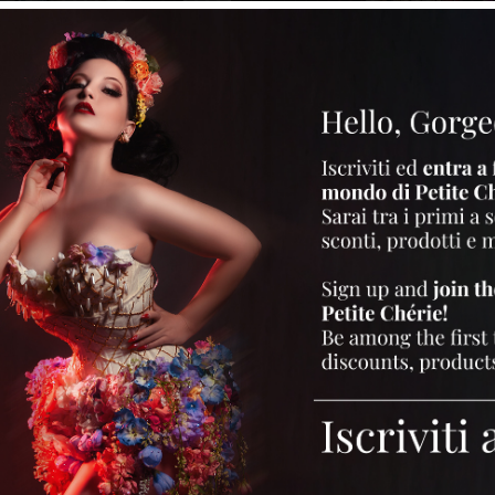
13, 2022
Burlesque
Aprile 13, 2022
Burlesque
ROSE EN PERLES
LITTLE DIAMOND
alde note dell'evergreen “La vie
Lo spettacolo si apre con Petite C
e” interpretata da Sophie Milman
che esce da una scatola di gioielli
oke
Know More
w More