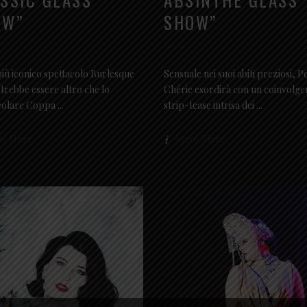
OW”
SHOW”
più iconico spettacolo Burlesque
Sensuale nei suoi abiti preziosi, Pe
trebbe essere altro che lo
Chérie esordirà con un coinvolge
colare Coppa
strip-tease intrisa dei
w More
Know More