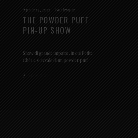
Aprile 13, 2022
Burlesque
THE POWDER PUFF
PIN-UP SHOW
Show di grande impatto, in cui Petite
Chérie si avvale di un powder puff
Know More