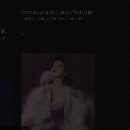
Tra musiche ariose e fatate (“Soft Lights
and Sweet Music” e “Love for sale”
tite
Know More
nte