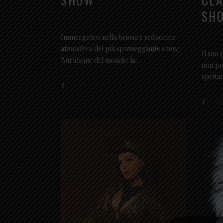
SH
Immergetevi nella briosa e seducente
atmosfera del più spumeggiante show
Il suo 
Burlesque del mondo: la
non po
spetta
Know More
Kno