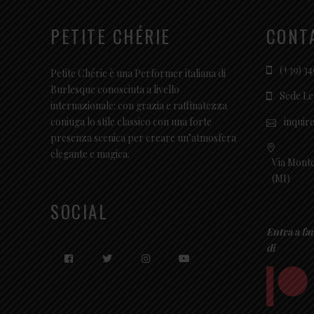
PETITE CHÉRIE
CONT
(+39) 34
Petite Chérie è una Performer italiana di
Burlesque conosciuta a livello
Sede Le
internazionale: con grazia e raffinatezza
inquir
coniuga lo stile classico con una forte
presenza scenica per creare un’atmosfera
elegante e magica.
Via Monte
(MI)
SOCIAL
Entra a fa
di