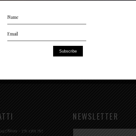
Lorem ipsum dolor sit amet, consectetur adipisicing
Lor
elit, sed do eiusmod tempor incididunt ut
eli
Subscribe
ATTI
NEWSLETTER
94378699 - 376 1365 767