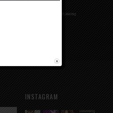
em ipsum dolor sit amet, consectetur adipisicing
t, sed do eiusmod tempor incididunt ut
INSTAGRAM