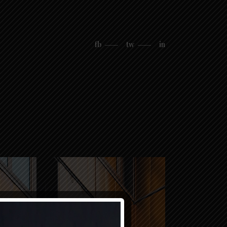
fb
tw
in