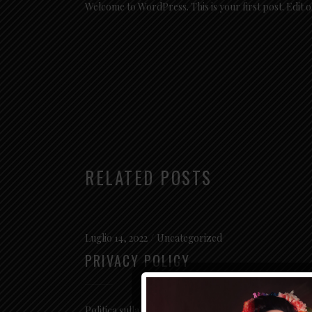
Welcome to WordPress. This is your first post. Edit or
RELATED POSTS
Luglio 14, 2022
Uncategorized
PRIVACY POLICY
Politica sulla privacy di www.petitecherie.net La