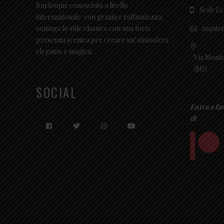
Burlesque conosciuta a livello
Sede Le
internazionale: con grazia e raffinatezza
inquir
coniuga lo stile classico con una forte
presenza scenica per creare un’atmosfera
elegante e magica.
Via Monte
(MI)
SOCIAL
Entra a fa
di