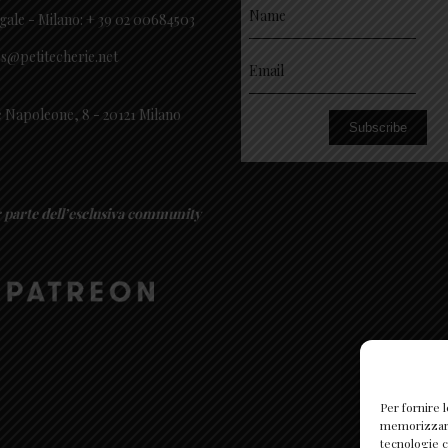
gale - Milano: + 39 02 00684503
es@petitecherie.net
 Napoleone, 8 - 20121 Milano
Subscribe
r parte dell’esclusiva community
Per fornire 
memorizzare 
tecnologie c