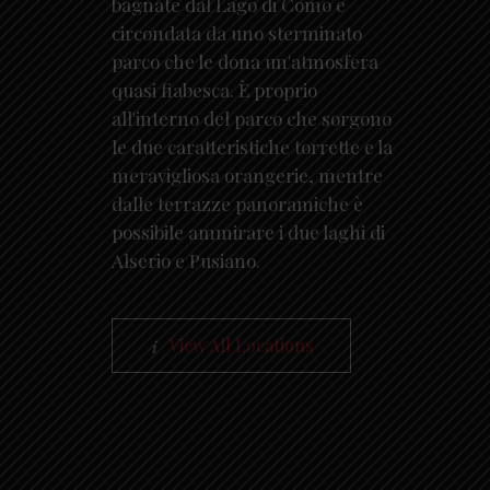
bagnate dal Lago di Como e
circondata da uno sterminato
parco che le dona un'atmosfera
quasi fiabesca. È proprio
all'interno del parco che sorgono
le due caratteristiche torrette e la
meravigliosa orangerie, mentre
dalle terrazze panoramiche è
possibile ammirare i due laghi di
Alserio e Pusiano.
View All Locations