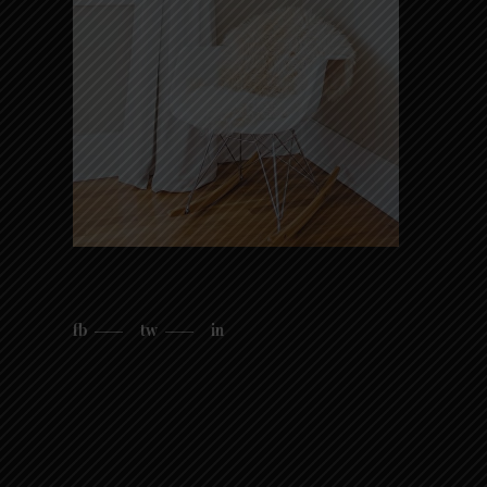
fb
tw
in