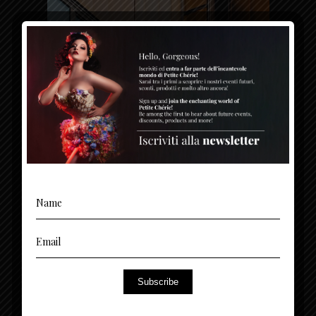
Aprile 4, 2022
Uncategorized
ARTICOLO BURLESQUE
Lorem ipsum dolor sit amet, consectetur
adipisicing elit, sed do eiusmod tempor incididunt
ut
Subscribe