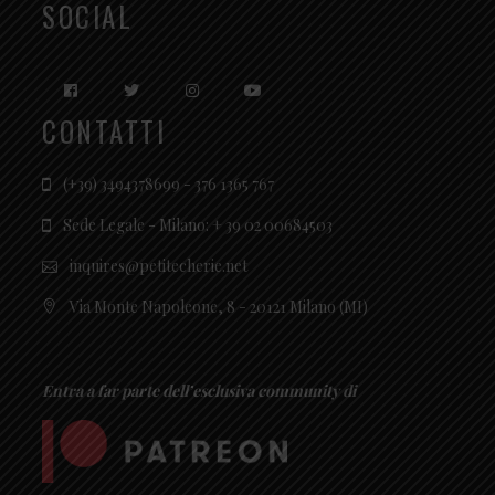
SOCIAL
CONTATTI
(+39) 3494378699 - 376 1365 767
Sede Legale - Milano: + 39 02 00684503
inquires@petitecherie.net
Via Monte Napoleone, 8 - 20121 Milano (MI)
Entra a far parte dell’esclusiva community di