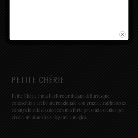
PETITE CHÉRIE
Petite Chérie è una Performer italiana di Burlesque
conosciuta a livello internazionale: con grazia e raffinatezza
coniuga lo stile classico con una forte presenza scenica per
creare un’atmosfera elegante e magica.