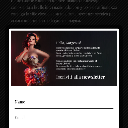
Petite Chérie è una Performer italiana di Burlesque
conosciuta a livello internazionale: con grazia e raffinatezza
coniuga lo stile classico con una forte presenza scenica per
creare un’atmosfera elegante e magica.
SOCIAL
CONTATTI
(+39) 3494378699 - 376 1365 767
Sede Legale - Milano: + 39 02 00684503
inquires@petitecherie.net
Via Monte Napoleone, 8 - 20121 Milano (MI)