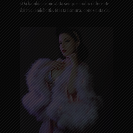
«Da bambina sono stata sempre molto differente
dai miei amichetti». Marta Bonura, conosciuta dai