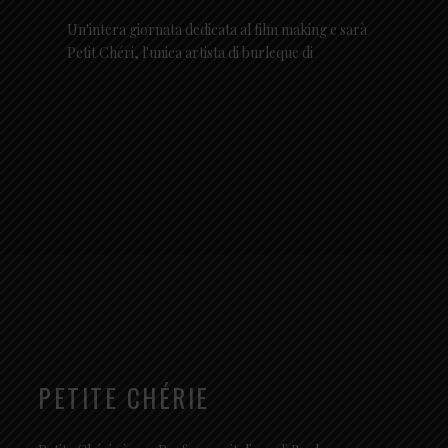
Un'intera giornata dedicata al film making e sarà
Petit Chéri, l'unica artista di burleque di
PETITE CHÉRIE