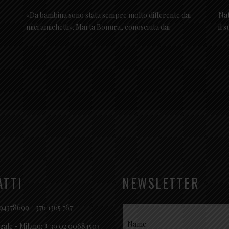
«Da bambina sono stata sempre molto differente dai
Nat
miei amichetti». Marta Bonura, conosciuta dai
il 
ATTI
NEWSLETTER
94378699 - 376 1365 767
gale - Milano: + 39 02 00684503