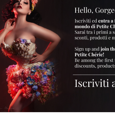
CONTA DEL SUO MONDO E DI COME
iner a virgola, la sua pelle di porcellana illumina il passaggio a chi le si 
esque Performer
Petite Chérie
. Così, tra nuovi progetti e la pianificazion
rnazionale, oggi ci racconta del suo mondo. Eh, sì figurativamente ce ne co