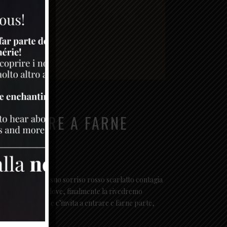
 ENTRARE A FARNE
trova accanto e il suo sorriso rosso scarlatto contagia
e del calendario, dove, finalmente la rivedremo
nsegna la chiave e c’invita a entrare e farne parte,