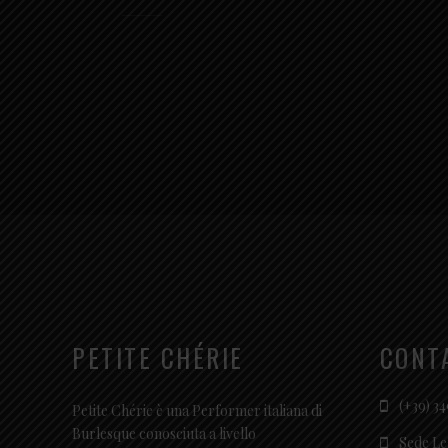
PETITE CHÉRIE
CONT
(+39) 34
Petite Chérie è una Performer italiana di
Burlesque conosciuta a livello
Sede Le