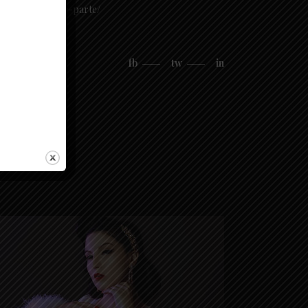
entrare-a-farne-parte/
fb
tw
in