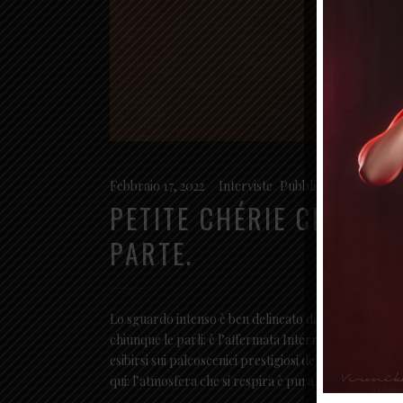
Febbraio 17, 2022
Interviste
,
Pubblicazioni online
PETITE CHÉRIE CI RAC
PARTE.
Lo sguardo intenso è ben delineato da una linea di eyel
chiunque le parli: è l’affermata International Burl
esibirsi sui palcoscenici prestigiosi della scena inte
qui: l’atmosfera che si respira è pura magia.