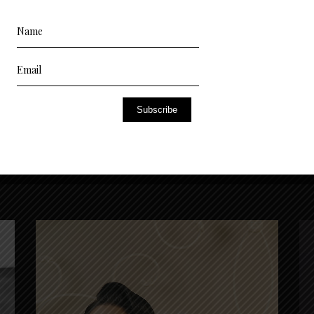
ipsettimanale.it/petite-cherie-ci-racconta-del-suo-mondo-e-di-come-
Subscribe