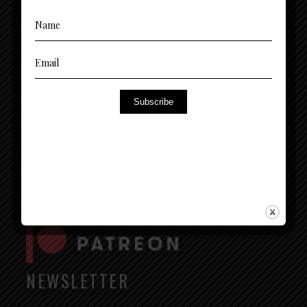
CONTATTI
(+39) 3494378699 - 376 1365 767
Subscribe
Sede Legale - Milano: + 39 02 00684503
inquires@petitecherie.net
Via Monte Napoleone, 8 - 20121 Milano (MI)
Entra a far parte dell’esclusiva community di
NEWSLETTER