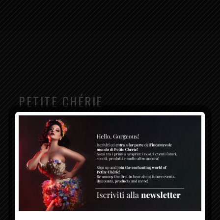
PETITE CHÉRIE
Petite Chérie è una Performer italiana di Burlesque
conosciuta a livello internazionale: con grazia e raffinatezza
coniuga lo stile classico con una forte presenza scenica per
creare un’atmosfera elegante e magica.
SOCIAL