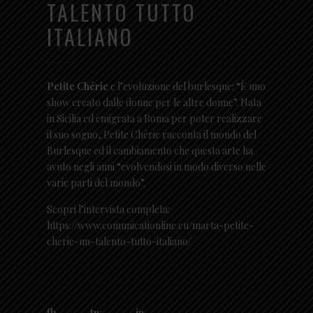
TALENTO TUTTO
ITALIANO
Petite Chérie
e l’evoluzione del burlesque: “È uno
show creato dalle donne per le altre donne”. Nata
in Sicilia ed emigrata a Roma per poter realizzare
il suo sogno, Petite Chérie racconta il mondo del
Burlesque ed il cambiamento che questa arte ha
avuto negli anni “evolvendosi in modo diverso nelle
varie parti del mondo”.
Scopri l’intervista completa:
https://www.comunicationline.eu/marta-petite-
cherie-un-talento-tutto-italiano/
fb
tw
in