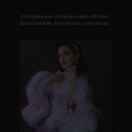
«Da bambina sono stata sempre molto differente
dai miei amichetti». Marta Bonura, conosciuta dai